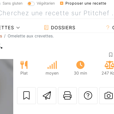
Sans gluten
Végétarien
Proposer une recette
ETTES
DOSSIERS
es
Omelette aux crevettes.
.
Plat
moyen
30 min
247 Kc
Envoyer cette r
Imprimer c
Poser
P