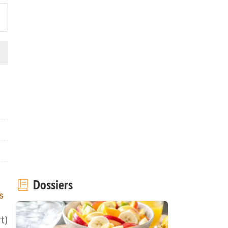
Dossiers
s
t)