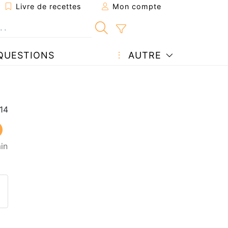
Livre de recettes
Mon compte
QUESTIONS
AUTRE
in
ecette à un ami
ette page
 une question à l'auteur
ublier votre photo de cette r