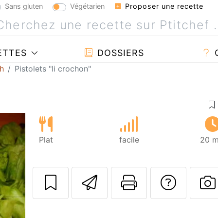
Sans gluten
Végétarien
Proposer une recette
ETTES
DOSSIERS
h
Pistolets "li crochon"
Plat
facile
20 m
Envoyer cette r
Imprimer c
Poser
P