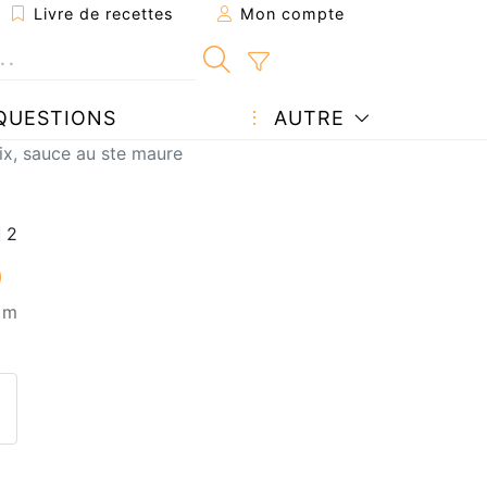
Livre de recettes
Mon compte
QUESTIONS
AUTRE
oix, sauce au ste maure
5 m
ecette à un ami
ette page
 une question à l'auteur
ublier votre photo de cette r