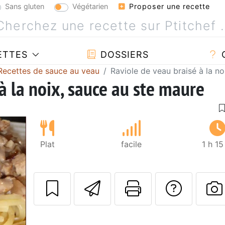
Sans gluten
Végétarien
Proposer une recette
ETTES
DOSSIERS
Recettes de sauce au veau
Raviole de veau braisé à la n
à la noix, sauce au ste maure
Plat
facile
1 h 1
Envoyer cette r
Imprimer c
Poser
P