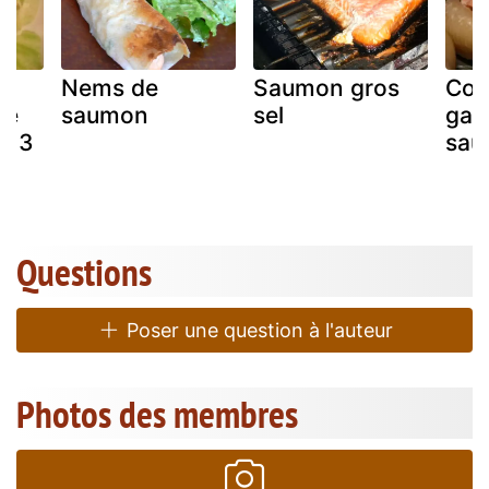
Nems de
Saumon gros
Con
mé
saumon
sel
gar
in 3
sau
Questions
Poser une question à l'auteur
Photos des membres