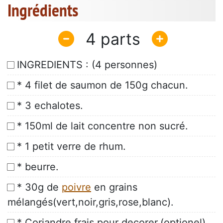
Ingrédients
4
INGREDIENTS : (4 personnes)
* 4 filet de saumon de 150g chacun.
* 3 echalotes.
* 150ml de lait concentre non sucré.
* 1 petit verre de rhum.
* beurre.
* 30g de
poivre
en grains
mélangés(vert,noir,gris,rose,blanc).
* Coriandre frais pour decorer.(optionel)