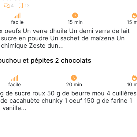
facile
15 min
15 m
x oeufs Un verre dhuile Un demi verre de lait
e sucre en poudre Un sachet de maïzena Un
 chimique Zeste dun...
uchou et pépites 2 chocolats
facile
20 min
10 m
 g de sucre roux 50 g de beurre mou 4 cuillères
de cacahuète chunky 1 oeuf 150 g de farine 1
 vanille...