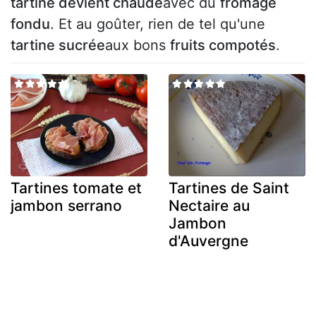
tartine devient chaude
avec du
fromage
fondu
. Et au goûter, rien de tel qu'une
tartine sucrée
aux bons
fruits compotés
.
Tartines tomate et
Tartines de Saint
jambon serrano
Nectaire au
Jambon
d'Auvergne