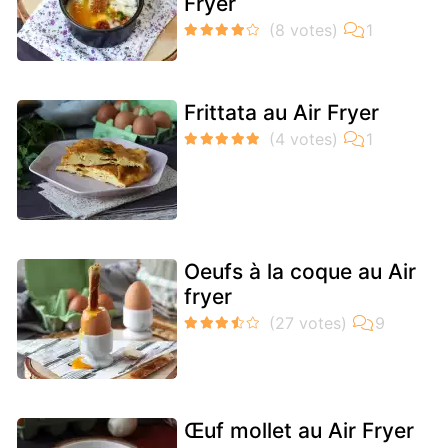
Fryer
Frittata au Air Fryer
Oeufs à la coque au Air
fryer
Œuf mollet au Air Fryer