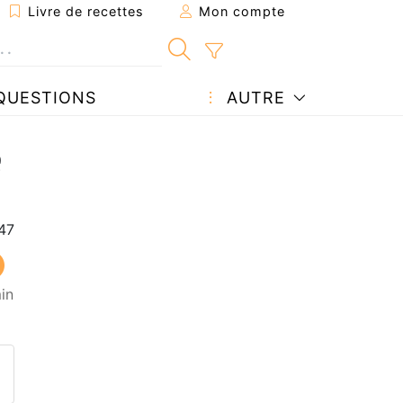
Livre de recettes
Mon compte
QUESTIONS
AUTRE
e
in
ecette à un ami
ette page
 une question à l'auteur