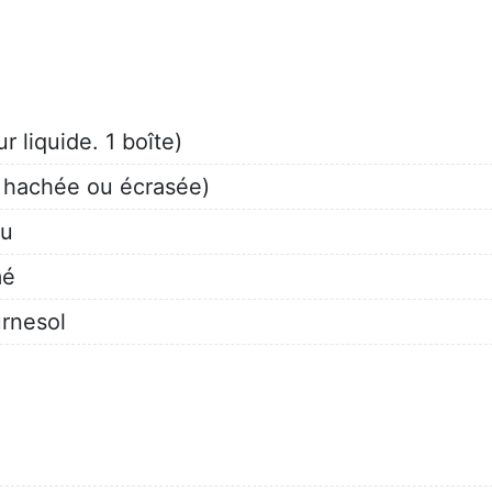
r liquide. 1 boîte)
nt hachée ou écrasée)
lu
mé
urnesol