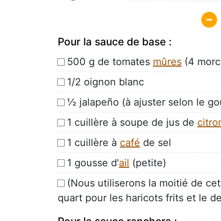
Pour la sauce de base :
500 g de tomates
mûres
(4 morc
1/2 oignon blanc
½ jalapeño (à ajuster selon le go
1 cuillère à soupe de jus de
citro
1 cuillère à
café
de sel
1 gousse d'
ail
(petite)
(Nous utiliserons la moitié de ce
quart pour les haricots frits et le 