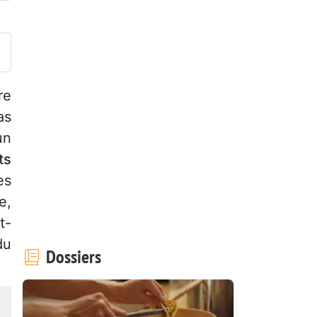
ublier votre photo de cette r
re
as
un
ts
es
e,
t-
du
Dossiers