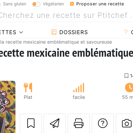
Sans gluten
Végétarien
Proposer une recette
ETTES
DOSSIERS
 la recette mexicaine emblématique et savoureuse
recette mexicaine emblématiqu
Plat
facile
55 m
Envoyer cette r
Imprimer c
Poser
Suivant