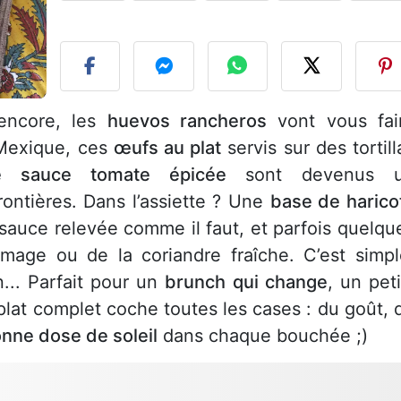
P
encore, les
huevos rancheros
vont vous fai
 Mexique, ces
œufs au plat
servis sur des tortill
e sauce tomate épicée
sont devenus 
ontières. Dans l’assiette ? Une
base de harico
sauce relevée comme il faut, et parfois quelqu
mage ou de la coriandre fraîche. C’est simpl
n... Parfait pour un
brunch qui change
, un peti
 plat complet coche toutes les cases : du goût, 
nne dose de soleil
dans chaque bouchée ;)