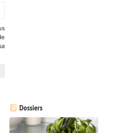
us
de
sa
Dossiers