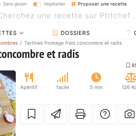
Sans gluten
Végétarien
Proposer une recette
ETTES
DOSSIERS
combres
Tartines fromage frais concombre et radis
 concombre et radis
Apéritif
facile
5 min
126 K
Envoyer cette r
Imprimer c
Poser
Suivant
P