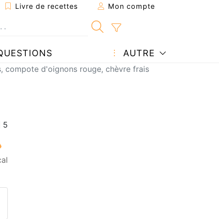
Livre de recettes
Mon compte
QUESTIONS
AUTRE
s, compote d'oignons rouge, chèvre frais
al
ecette à un ami
ette page
 une question à l'auteur