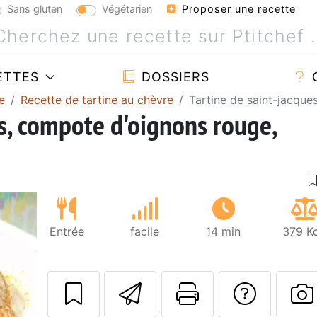
Sans gluten
Végétarien
Proposer une recette
ETTES
DOSSIERS
e
Recette de tartine au chèvre
Tartine de saint-jacque
es, compote d'oignons rouge,
Entrée
facile
14 min
379 Kc
Envoyer cette r
Imprimer c
Poser