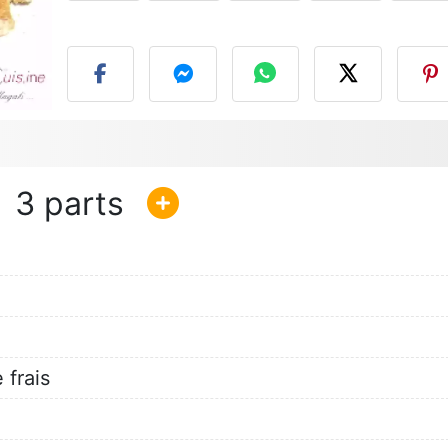
P
3
 frais