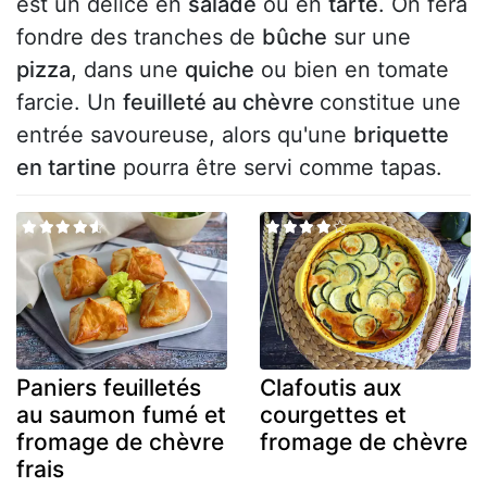
est un délice en
salade
ou en
tarte
. On fera
fondre des tranches de
bûche
sur une
pizza
, dans une
quiche
ou bien en tomate
farcie. Un
feuilleté au chèvre
constitue une
entrée savoureuse, alors qu'une
briquette
en tartine
pourra être servi comme tapas.
Paniers feuilletés
Clafoutis aux
au saumon fumé et
courgettes et
fromage de chèvre
fromage de chèvre
frais