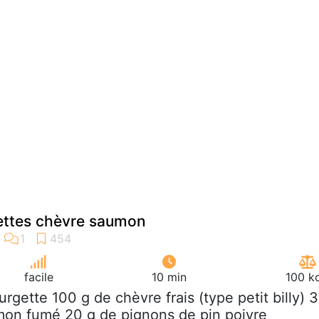
ettes chèvre saumon
facile
10 min
100 k
ourgette 100 g de chèvre frais (type petit billy) 3
mon fumé 20 g de pignons de pin poivre