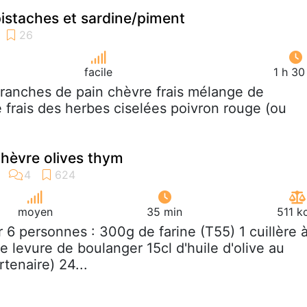
istaches et sardine/piment
facile
1 h 30
 tranches de pain chèvre frais mélange de
 frais des herbes ciselées poivron rouge (ou
hèvre olives thym
moyen
35 min
511 k
r 6 personnes : 300g de farine (T55) 1 cuillère 
e levure de boulanger 15cl d'huile d'olive au
tenaire) 24...