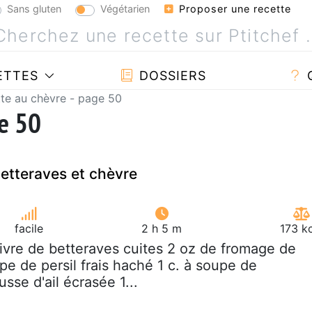
Sans gluten
Végétarien
Proposer une recette
ETTES
DOSSIERS
te au chèvre - page 50
ge 50
etteraves et chèvre
facile
2 h 5 m
173 k
 livre de betteraves cuites 2 oz de fromage de
pe de persil frais haché 1 c. à soupe de
usse d'ail écrasée 1...