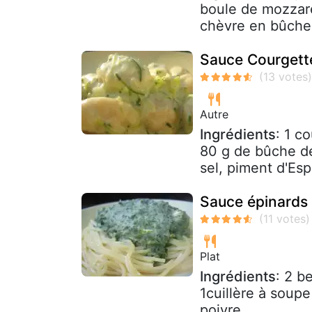
boule de mozzare
chèvre en bûche 
Sauce Courgett
Autre
Ingrédients
: 1 c
80 g de bûche de
sel, piment d'Esp
Sauce épinards
Plat
Ingrédients
: 2 b
1cuillère à soup
poivre