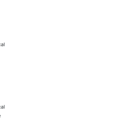
al
al
e