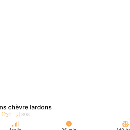
ns chèvre lardons
facile
35 min
149 k