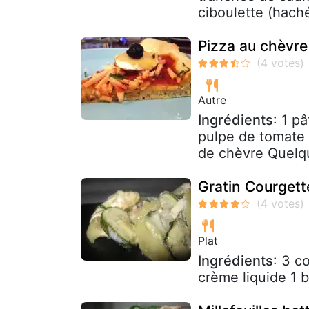
ciboulette (haché
Pizza au chèvr
Autre
Ingrédients
: 1 p
pulpe de tomate 
de chèvre Quelqu
Gratin Courget
Plat
Ingrédients
: 3 c
crème liquide 1 