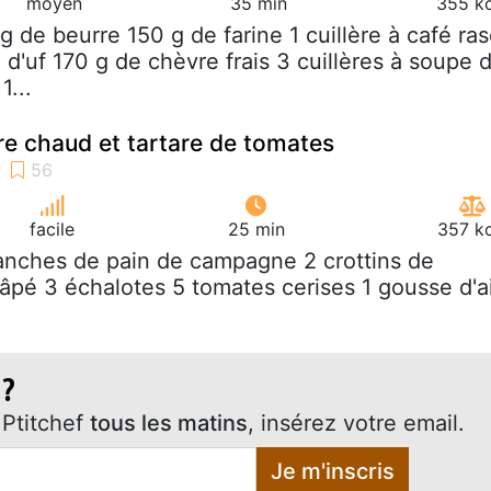
moyen
35 min
355 kc
 g de beurre 150 g de farine 1 cuillère à café ra
 d'uf 170 g de chèvre frais 3 cuillères à soupe 
1...
re chaud et tartare de tomates
facile
25 min
357 kc
ranches de pain de campagne 2 crottins de
âpé 3 échalotes 5 tomates cerises 1 gousse d'ai
 ?
Ptitchef
tous les matins
, insérez votre email.
Je m'inscris