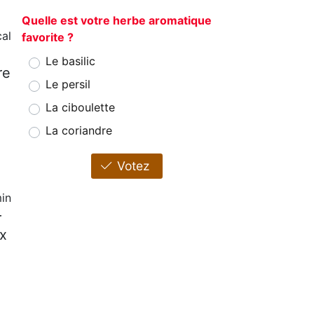
Quelle est votre herbe aromatique
al
favorite ?
Le basilic
re
Le persil
La ciboulette
La coriandre
Votez
in
r
ux