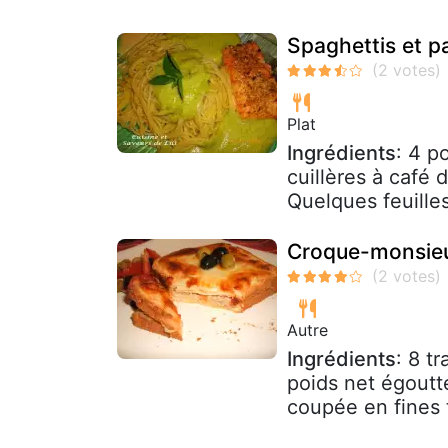
Spaghettis et p
Plat
Ingrédients
: 4 p
cuillères à café
Quelques feuilles 
Croque-monsieur
Autre
Ingrédients
: 8 t
poids net égoutt
coupée en fines 