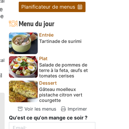
al
Planificateur de menus
se
de
Menu du jour
Entrée
Tartinade de surimi
Plat
al
Salade de pommes de
terre à la feta, œufs et
l
tomates cerises
Dessert
Gâteau moelleux
pistache citron vert
courgette
Voir les menus
Imprimer
Qu'est ce qu'on mange ce soir ?