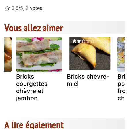
3.5/5, 2 votes
Vous allez aimer
Bricks
Bricks chèvre-
Bri
courgettes
miel
poi
chèvre et
fro
jambon
chè
A lire également