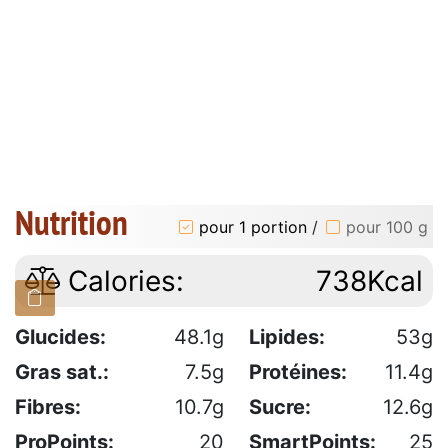
Nutrition
pour 1 portion
/
pour 100 g
Calories:
738Kcal
Glucides:
48.1g
Lipides:
53g
Gras sat.:
7.5g
Protéines:
11.4g
Fibres:
10.7g
Sucre:
12.6g
ProPoints:
20
SmartPoints:
25