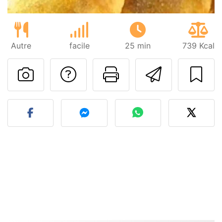
Autre
facile
25 min
739 Kcal
Poser une question
Imprimer cet
Envoyer
Publier votre photo de cet