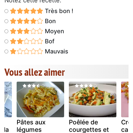
Notez cette recette:
Très bon !
Bon
Moyen
Bof
Mauvais
Vous allez aimer
e
Pâtes aux
Poêlée de
Cro
 la
légumes
courgettes et
caro