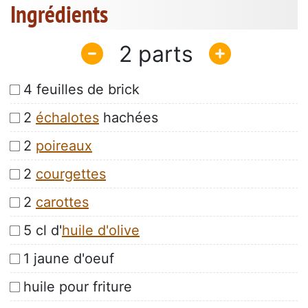
Ingrédients
2
4 feuilles de brick
2
échalotes
hachées
2
poireaux
2
courgettes
2
carottes
5 cl d'
huile d'olive
1 jaune d'oeuf
huile pour friture