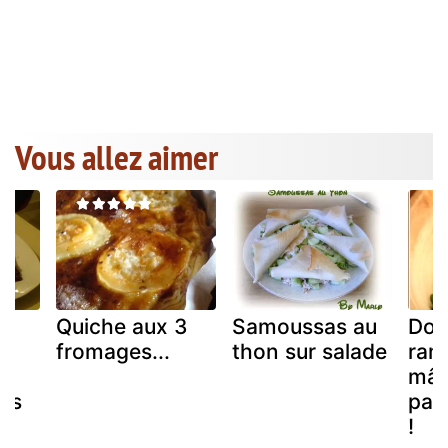
Vous allez aimer
Quiche aux 3
Samoussas au
Dou
u
fromages...
thon sur salade
ram
mâc
és
par
e
!