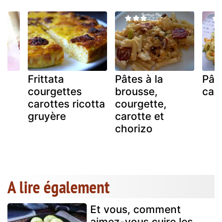
Frittata
Pâtes à la
Pât
courgettes
brousse,
caro
carottes ricotta
courgette,
gruyère
carotte et
chorizo
A lire également
Et vous, comment
aimez-vous cuire les