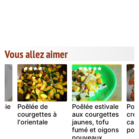
Vous allez aimer
voie
Poêlée de
Poêlée estivale
Poê
,
courgettes à
aux courgettes
cré
l'orientale
jaunes, tofu
caro
fumé et oigons
poi
nouveaux