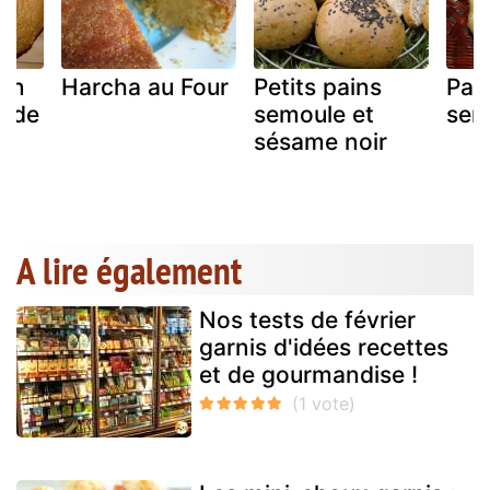
ain
Harcha au Four
Petits pains
Pain
e de
semoule et
sem
sésame noir
A lire également
Nos tests de février
garnis d'idées recettes
et de gourmandise !