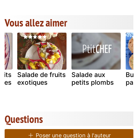
Vous allez aimer
uits
Salade de fruits
Salade aux
Buf
ices
exotiques
petits plombs
part
Questions
Poser une question à l'auteur