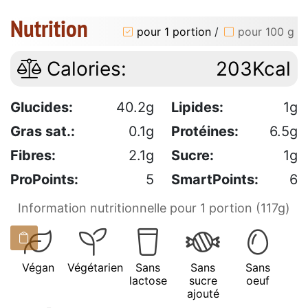
Nutrition
pour 1 portion
/
pour 100 g
Calories:
203Kcal
Glucides:
40.2g
Lipides:
1g
Gras sat.:
0.1g
Protéines:
6.5g
Fibres:
2.1g
Sucre:
1g
ProPoints:
5
SmartPoints:
6
Information nutritionnelle pour 1 portion (117g)
Végan
Végétarien
Sans
Sans
Sans
lactose
sucre
oeuf
ajouté