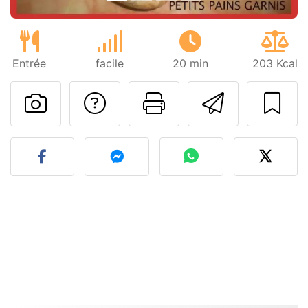
Entrée
facile
20 min
203 Kcal
Poser une question
Imprimer cet
Envoyer
Publier votre photo de cet