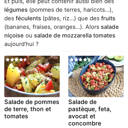
Et puis, elle peut contenir aussi bien des
légumes
(pommes de terres, haricots…),
des
féculents
(pâtes, riz…) que des
fruits
(bananes, fraises, oranges…). Alors
salade
niçoise
ou
salade de mozzarella tomates
aujourd’hui ?
Salade de pommes
Salade de
de terre, thon et
pastèque, feta,
tomates
avocat et
concombre