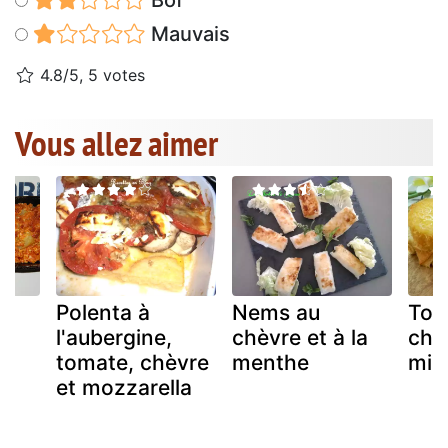
Mauvais
4.8/5, 5 votes
Vous allez aimer
Polenta à
Nems au
Toa
l'aubergine,
chèvre et à la
chè
tomate, chèvre
menthe
mie
et mozzarella