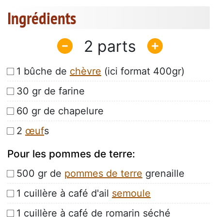
Ingrédients
2
1 bûche de
chèvre
(ici format 400gr)
30 gr de farine
60 gr de chapelure
2
œuf
s
Pour les pommes de terre:
500 gr de
pommes de terre
grenaille
1 cuillère à café d'ail
semoule
1 cuillère à café de romarin séché