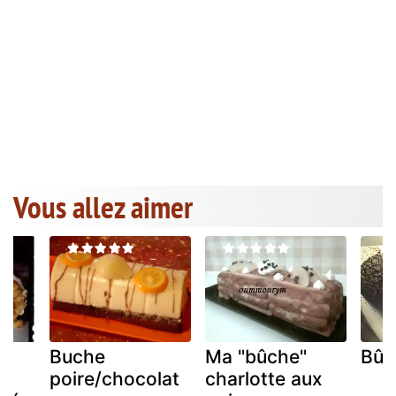
Vous allez aimer
Buche
Ma "bûche"
Bûc
poire/chocolat
charlotte aux