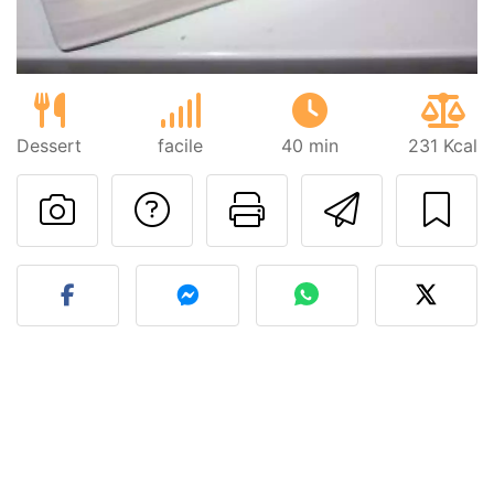
Dessert
facile
40 min
231 Kcal
Poser une question
Imprimer cet
Envoyer
Publier votre photo de cet