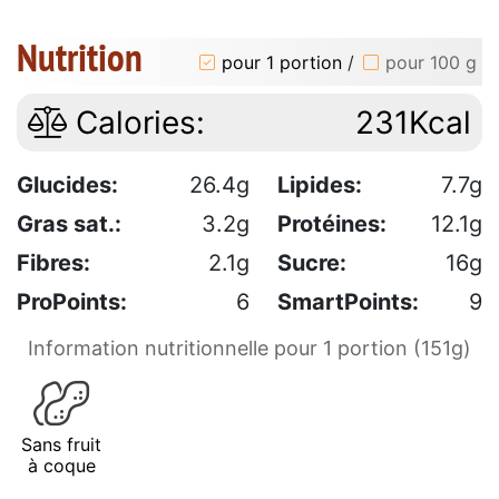
Nutrition
pour 1 portion
/
pour 100 g
Calories:
231Kcal
Glucides:
26.4g
Lipides:
7.7g
Gras sat.:
3.2g
Protéines:
12.1g
Fibres:
2.1g
Sucre:
16g
ProPoints:
6
SmartPoints:
9
Information nutritionnelle pour 1 portion (151g)
Sans fruit
à coque