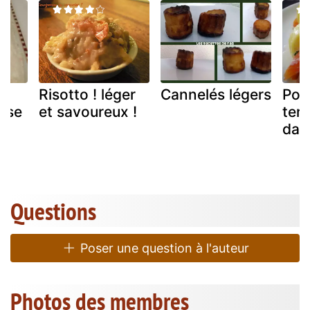
Risotto ! léger
Cannelés légers
Pom
sse
et savoureux !
terr
dan
Questions
Poser une question à l'auteur
Photos des membres