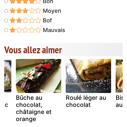
Bon
Moyen
Bof
Mauvais
Vous allez aimer
Bûche au
Roulé léger au
Bisc
anc
chocolat,
chocolat
aux
châtaigne et
orange