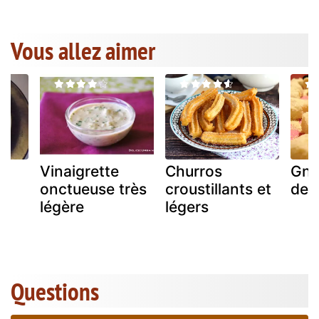
Vous allez aimer
Vinaigrette
Churros
Gno
onctueuse très
croustillants et
de j
légère
légers
Questions