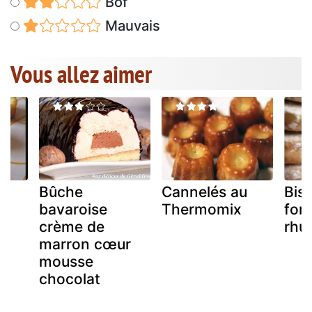
Bof
Mauvais
Vous allez aimer
e
Bûche
Cannelés au
Bisc
bavaroise
Thermomix
fon
crème de
rhu
marron cœur
mousse
chocolat