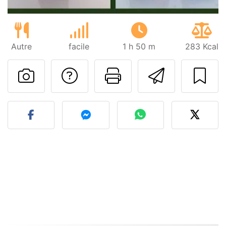
Autre
facile
1 h 50 m
283 Kcal
Poser une question
Imprimer cet
Envoyer
Publier votre photo de cet