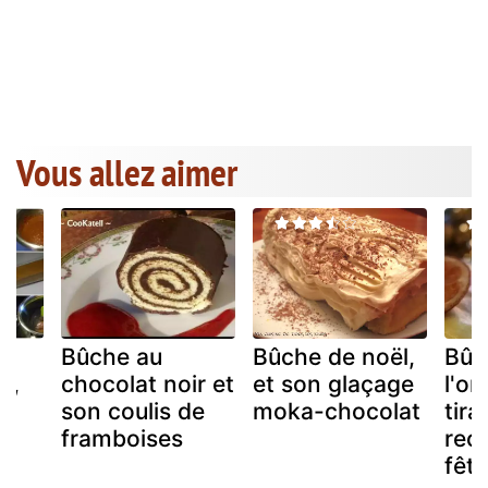
Vous allez aimer
Bûche au
Bûche de noël,
Bûc
r,
chocolat noir et
et son glaçage
l'o
son coulis de
moka-chocolat
tira
framboises
rece
fêt