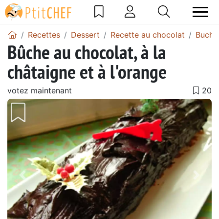
Recettes
Dessert
Recette au chocolat
Buche
Bûche au chocolat, à la
châtaigne et à l'orange
votez maintenant
Précédent
Suiv