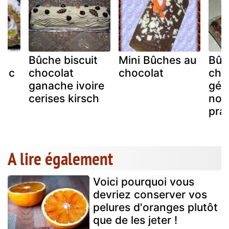
Bûche biscuit
Mini Bûches au
Bûc
anc
chocolat
chocolat
cho
ganache ivoire
gén
cerises kirsch
nois
pral
A lire également
Voici pourquoi vous
devriez conserver vos
pelures d'oranges plutôt
que de les jeter !