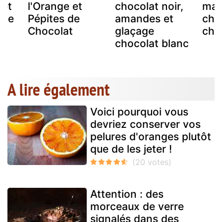
 et
l'Orange et
chocolat noir,
mar
ite
Pépites de
amandes et
chu
Chocolat
glaçage
cho
chocolat blanc
A lire également
Voici pourquoi vous
devriez conserver vos
pelures d'oranges plutôt
que de les jeter !
Attention : des
morceaux de verre
signalés dans des