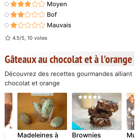
Moyen
Bof
Mauvais
4.5/5, 10 votes
Gâteaux au chocolat et à l'orange
Découvrez des recettes gourmandes alliant
chocolat et orange
nt
Madeleines à
Brownies
Muf