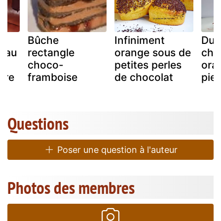
Bûche
Infiniment
Du 
e au
rectangle
orange sous de
cho
choco-
petites perles
ora
tre
framboise
de chocolat
pie
Questions
Poser une question à l'auteur
Photos des membres