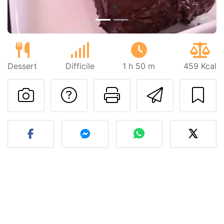
Dessert
Difficile
1 h 50 m
459 Kcal
Poser une question
Imprimer cet
Envoyer
Publier votre photo de cet