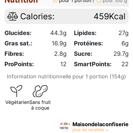
pour 1 portion
/
pour 100 g
Calories:
459Kcal
Glucides:
44.3g
Lipides:
27g
Gras sat.:
16.9g
Protéines:
6g
Fibres:
2.8g
Sucre:
29.7g
ProPoints:
12
SmartPoints:
22
Information nutritionnelle pour 1 portion (154g)
Végétarien
Sans fruit
à coque
Maisondelaconfiserie