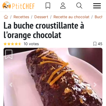
Recettes
Dessert
Recette au chocolat
Buche
La buche croustillante à
l'orange chocolat
Précédent
Suiv