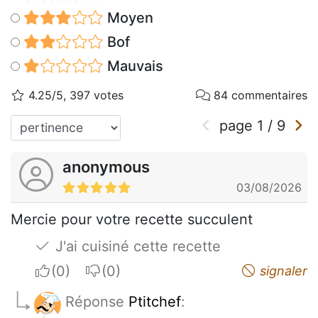
Moyen
Bof
Mauvais
4.25/5, 397 votes
84 commentaires
page
1
/
9
anonymous
03/08/2026
Mercie pour votre recette succulent
J'ai cuisiné cette recette
I apreciate
I do not appreciate
signaler
Réponse
Ptitchef
: