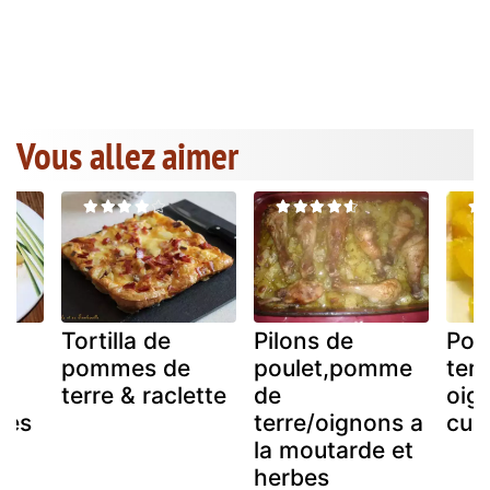
Vous allez aimer
Tortilla de
Pilons de
Pom
pommes de
poulet,pomme
terr
terre & raclette
de
oig
les
terre/oignons a
cur
la moutarde et
herbes