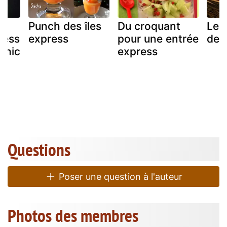
e
Punch des îles
Du croquant
Le 
ress
express
pour une entrée
de 
chic
express
Questions
Poser une question à l'auteur
Photos des membres