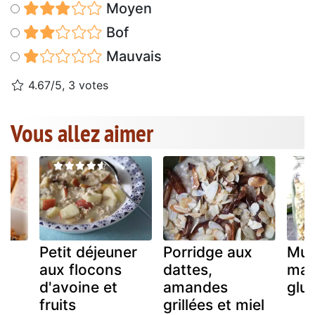
Moyen
Bof
Mauvais
4.67/5, 3 votes
Vous allez aimer
Petit déjeuner
Porridge aux
Mue
aux flocons
dattes,
mai
d'avoine et
amandes
glu
fruits
grillées et miel