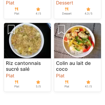
Plat
Dessert
Plat
4 / 5
Dessert
4.3 / 5
Riz cantonnais
Colin au lait de
sucré salé
coco
Plat
Plat
Plat
5 / 5
Plat
4.1 / 5