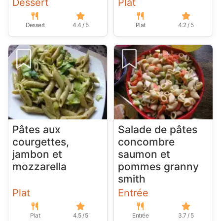
Dessert
Plat
Dessert
4.4 / 5
Plat
4.2 / 5
Pâtes aux
Salade de pâtes
courgettes,
concombre
jambon et
saumon et
mozzarella
pommes granny
smith
Plat
Entrée
Plat
4.5 / 5
Entrée
3.7 / 5