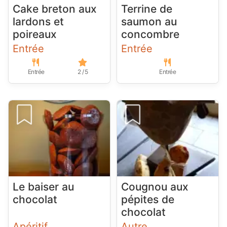
Cake breton aux
Terrine de
lardons et
saumon au
poireaux
concombre
Entrée
Entrée
Entrée
2 / 5
Entrée
Le baiser au
Cougnou aux
chocolat
pépites de
chocolat
Apéritif
Autre