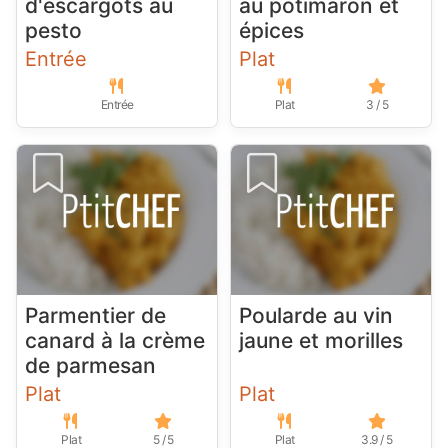
d'escargots au
au potimaron et
pesto
épices
Entrée
Plat
Entrée
Plat
3 / 5
Parmentier de
Poularde au vin
canard à la crème
jaune et morilles
de parmesan
Plat
Plat
Plat
5 / 5
Plat
3.9 / 5