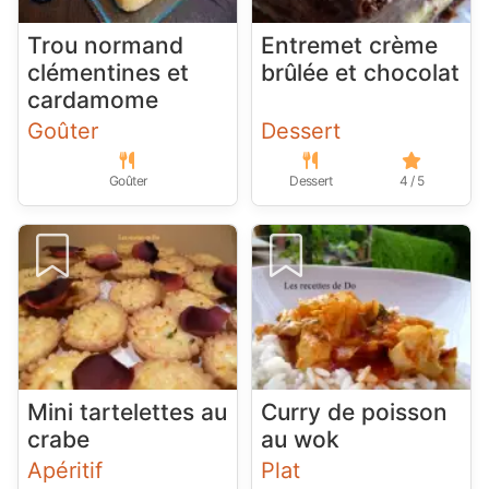
Trou normand
Entremet crème
clémentines et
brûlée et chocolat
cardamome
Goûter
Dessert
Goûter
Dessert
4 / 5
Mini tartelettes au
Curry de poisson
crabe
au wok
Apéritif
Plat