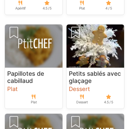
Apéritif
4.5 / 5
Plat
4 / 5
Papillotes de
Petits sablés avec
cabillaud
glaçage
Plat
Dessert
Plat
Dessert
4.5 / 5