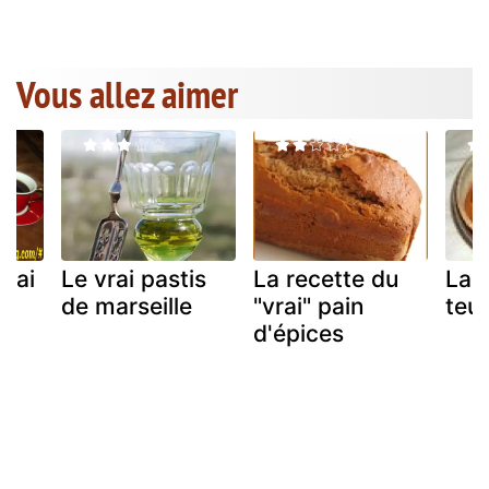
Vous allez aimer
vrai
Le vrai pastis
La recette du
La v
de marseille
"vrai" pain
teu
d'épices