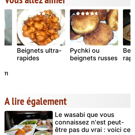
Beignets ultra-
Pychki ou
Bei
ux
rapides
beignets russes
rap
hum
A lire également
Le wasabi que vous
connaissez n'est peut-
être pas du vrai : voici ce