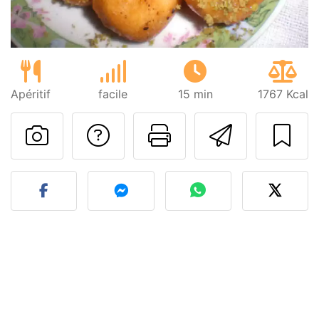
Apéritif
facile
15 min
1767 Kcal
Poser une question
Imprimer cet
Envoyer
Publier votre photo de cet