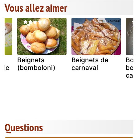
Vous allez aimer
Beignets
Beignets de
Bot
elle
(bomboloni)
carnaval
bei
car
Questions