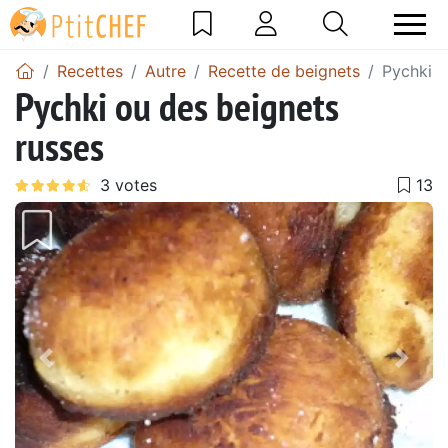
Recettes
Autre
Recette de beignets
Pychki o
Pychki ou des beignets
russes
Précédent
Suiv