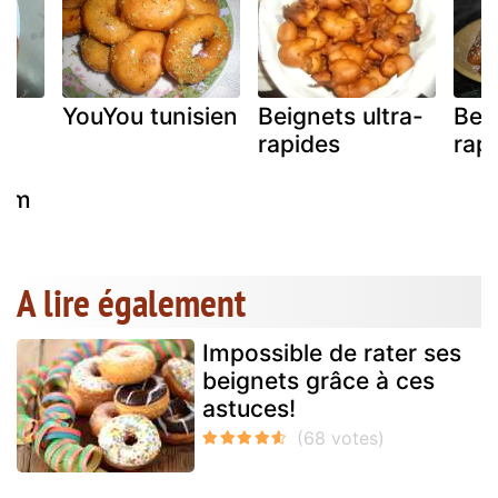
YouYou tunisien
Beignets ultra-
Bei
ux
rapides
rap
hum
A lire également
Impossible de rater ses
beignets grâce à ces
astuces!