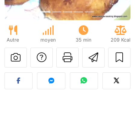
Autre
moyen
35 min
209 Kcal
Poser une question
Imprimer cet
Envoyer
Publier votre photo de cet