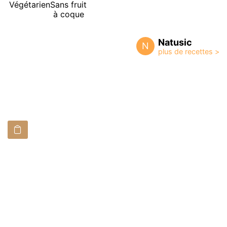
Végétarien
Sans fruit
à coque
Natusic
N