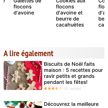
té
Galettes de
Cookies aux
Coo
flocons
flocons
flo
d'avoine
d'avoine et
d'a
cs
beurre de
beu
cacahuètes
cac
A lire également
Biscuits de Noël faits
maison : 5 recettes pour
ravir petits et grands
pendant les fêtes!
Découvrez la meilleure