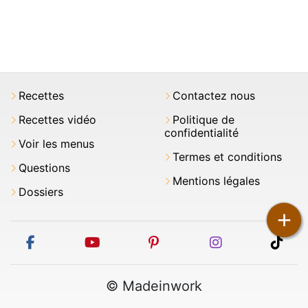
Recettes
Contactez nous
Recettes vidéo
Politique de
confidentialité
Voir les menus
Termes et conditions
Questions
Mentions légales
Dossiers
+
facebook
youtube
pinterest
instagram
tikt
© Madeinwork