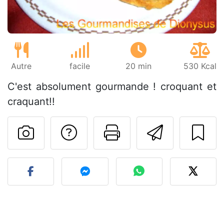
Autre
facile
20 min
530 Kcal
C'est absolument gourmande ! croquant et
craquant!!
Poser une question
Imprimer cet
Envoyer
Publier votre photo de cet