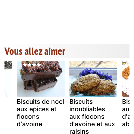
Vous allez aimer
Biscuits de noel
Biscuits
Bisc
aux epices et
inoubliables
aux
flocons
aux flocons
d'a
d'avoine
d'avoine et aux
abr
raisins