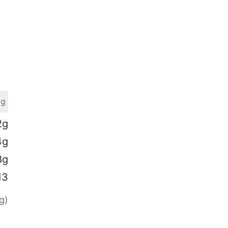
 g
2g
4g
8g
13
g)