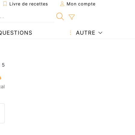
Livre de recettes
Mon compte
QUESTIONS
AUTRE
al
ecette à un ami
ette page
 une question à l'auteur
ublier votre photo de cette r