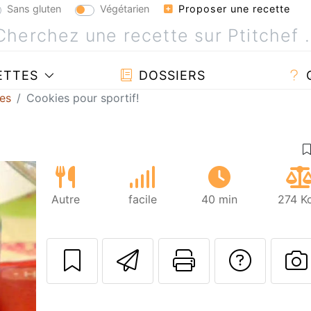
Sans gluten
Végétarien
Proposer une recette
ETTES
DOSSIERS
es
Cookies pour sportif!
Autre
facile
40 min
274 Kc
Envoyer cette r
Imprimer c
Poser
P