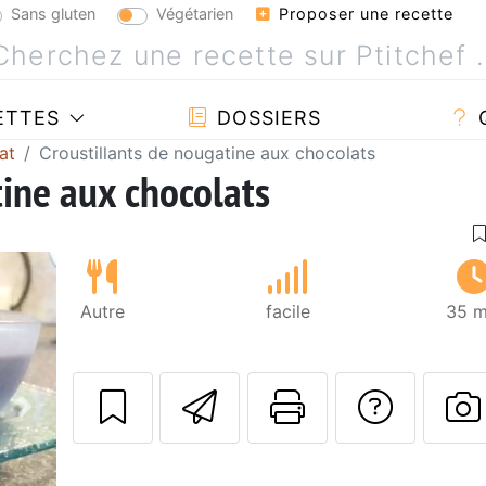
Sans gluten
Végétarien
Proposer une recette
ETTES
DOSSIERS
at
Croustillants de nougatine aux chocolats
tine aux chocolats
Autre
facile
35 m
Envoyer cette r
Imprimer c
Poser
Suivant
P