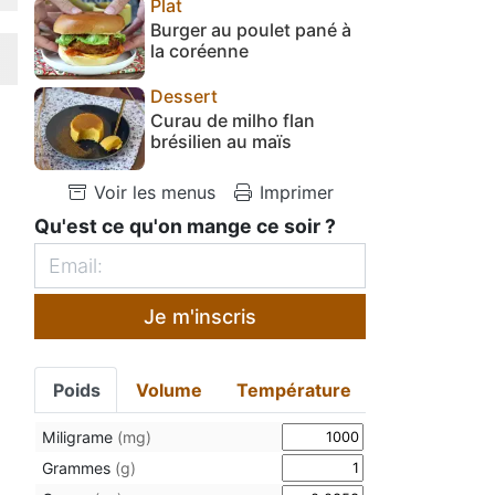
Plat
Burger au poulet pané à
la coréenne
Dessert
Curau de milho flan
brésilien au maïs
Voir les menus
Imprimer
Qu'est ce qu'on mange ce soir ?
Je m'inscris
Poids
Volume
Température
Miligrame
(mg)
Grammes
(g)