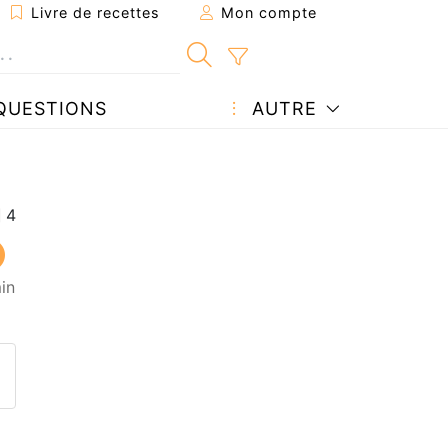
Livre de recettes
Mon compte
QUESTIONS
AUTRE
in
ecette à un ami
ette page
 une question à l'auteur
ublier votre photo de cette r