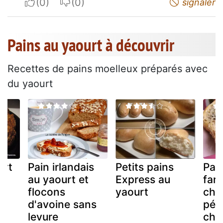
I apreciate
I do not appreciate
signaler
Pains au yaourt à découvrir
Recettes de pains moelleux préparés avec
du yaourt
urt
Pain irlandais
Petits pains
Pai
au yaourt et
Express au
fari
flocons
yaourt
châ
d'avoine sans
pép
levure
cho