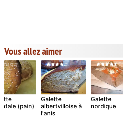
Vous allez aimer
ette
Galette
Galette
entale (pain)
albertvilloise à
nordique
l'anis