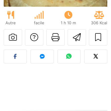
Autre
facile
1 h 10 m
306 Kcal
Poser une question
Imprimer cet
Envoyer
Publier votre photo de cet