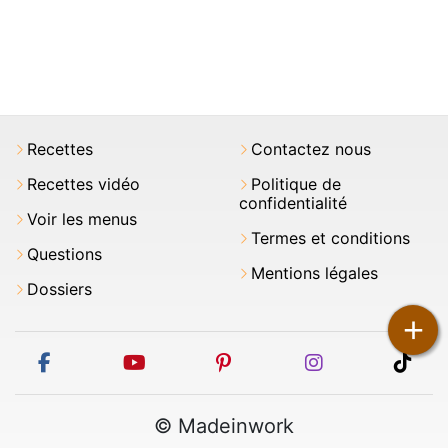
Recettes
Contactez nous
Recettes vidéo
Politique de
confidentialité
Voir les menus
Termes et conditions
Questions
Mentions légales
Dossiers
+
facebook
youtube
pinterest
instagram
tikt
© Madeinwork