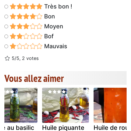
Très bon !
Bon
Moyen
Bof
Mauvais
5/5, 2 votes
Vous allez aimer
le au basilic
Huile piquante
Huile de rou