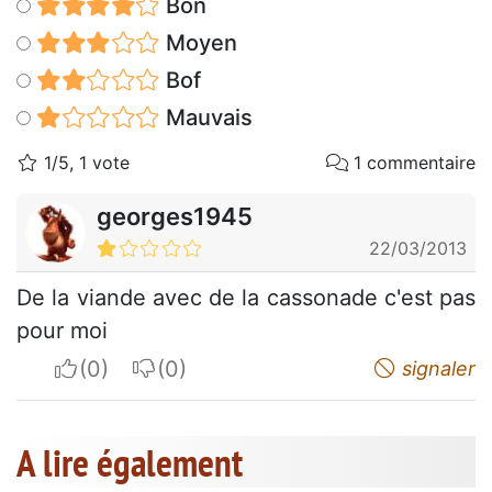
Bon
Moyen
Bof
Mauvais
1/5, 1 vote
1 commentaire
georges1945
22/03/2013
De la viande avec de la cassonade c'est pas
pour moi
I apreciate
I do not appreciate
signaler
A lire également