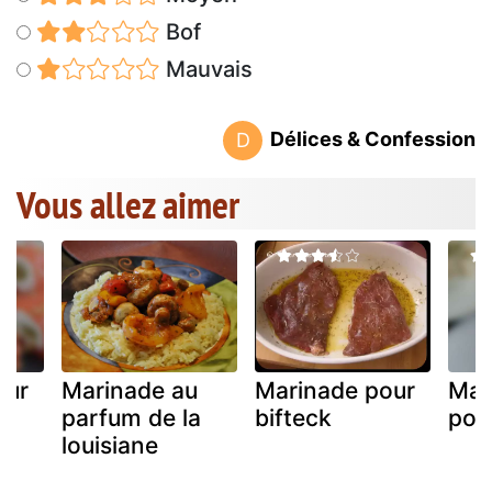
Bof
Mauvais
Délices & Confession
D
Vous allez aimer
our
Marinade au
Marinade pour
Mar
parfum de la
bifteck
pour
louisiane