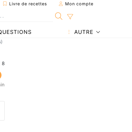
Livre de recettes
Mon compte
QUESTIONS
AUTRE
s)
in
ecette à un ami
ette page
 une question à l'auteur
ublier votre photo de cette r