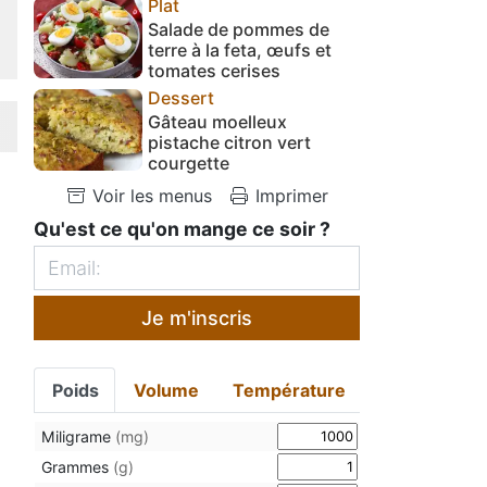
Plat
Salade de pommes de
terre à la feta, œufs et
tomates cerises
Dessert
Gâteau moelleux
pistache citron vert
courgette
Voir les menus
Imprimer
Qu'est ce qu'on mange ce soir ?
Je m'inscris
Poids
Volume
Température
Miligrame
(mg)
Grammes
(g)