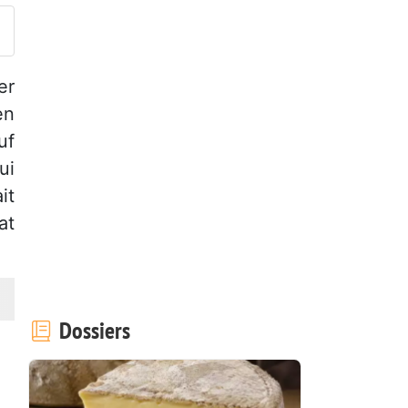
er
en
uf
ui
it
at
Dossiers