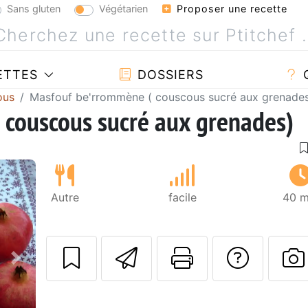
Sans gluten
Végétarien
Proposer une recette
ETTES
DOSSIERS
ous
Masfouf be'rrommène ( couscous sucré aux grenade
 couscous sucré aux grenades)
Autre
facile
40 m
Envoyer cette r
Imprimer c
Poser
Suivant
P