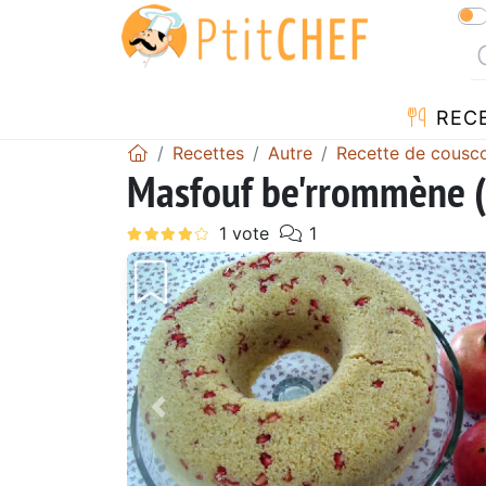
REC
Recettes
Autre
Recette de cousc
Masfouf be'rrommène (
Précédent