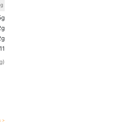
 g
5g
2g
2g
11
g)