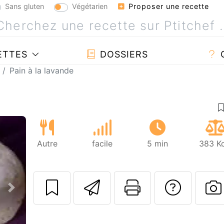
Sans gluten
Végétarien
Proposer une recette
ETTES
DOSSIERS
Pain à la lavande
Autre
facile
5 min
383 Kc
Envoyer cette r
Imprimer c
Poser
Suivant
P