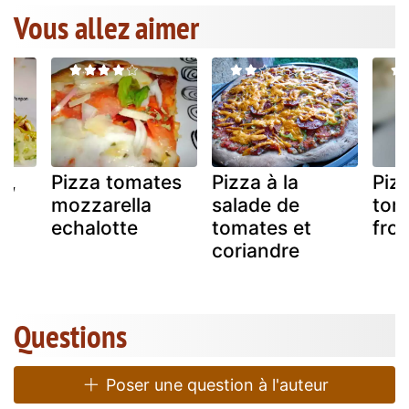
Vous allez aimer
e,
Pizza tomates
Pizza à la
Piz
mozzarella
salade de
tom
echalotte
tomates et
fro
coriandre
Questions
Poser une question à l'auteur