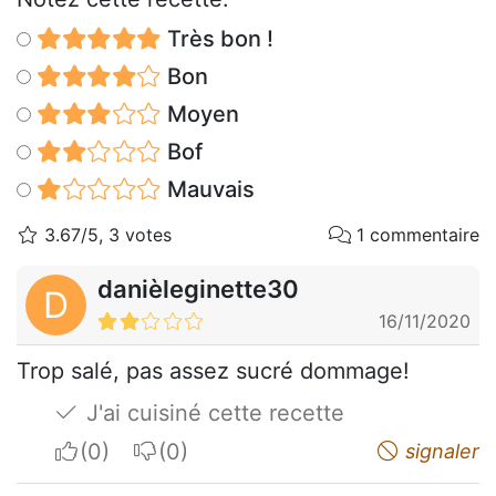
Très bon !
Bon
Moyen
Bof
Mauvais
3.67/5, 3 votes
1 commentaire
danièleginette30
D
16/11/2020
Trop salé, pas assez sucré dommage!
J'ai cuisiné cette recette
I apreciate
I do not appreciate
signaler