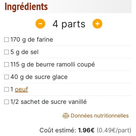
Ingrédients
4
170 g de farine
5 g de sel
115 g de beurre ramolli coupé
40 g de sucre glace
1
oeuf
1/2 sachet de sucre vanillé
Données nutritionnelles
Coût estimé:
1.96
€
(0.49€/part)