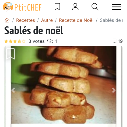
Recettes
Autre
Recette de Noël
Sablés de no
Sablés de noël
Précédent
Suiv