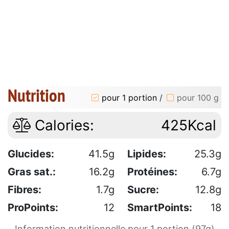
Nutrition
pour 1 portion
/
pour 100 g
Calories:
425Kcal
Glucides:
41.5g
Lipides:
25.3g
Gras sat.:
16.2g
Protéines:
6.7g
Fibres:
1.7g
Sucre:
12.8g
ProPoints:
12
SmartPoints:
18
Information nutritionnelle pour 1 portion (97g)