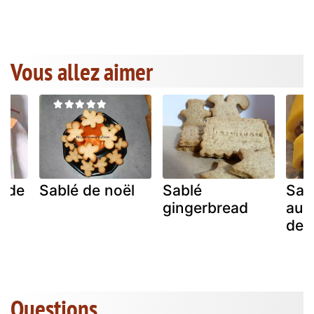
Vous allez aimer
s de
Sablé de noël
Sablé
Sab
gingerbread
aux 
de 
Questions