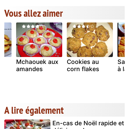
Vous allez aimer
Mchaouek aux
Cookies au
Sab
amandes
corn flakes
à la
A lire également
En-cas de Noël rapide et