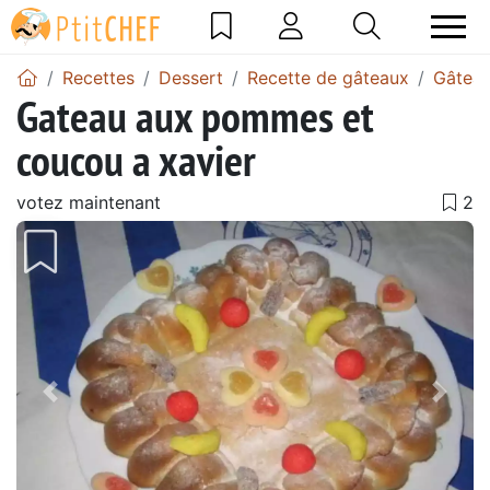
Recettes
Dessert
Recette de gâteaux
Gâtea
Gateau aux pommes et
coucou a xavier
votez maintenant
Précédent
Suiv