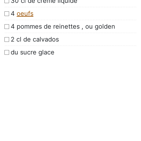
30 cl de crème liquide
4
oeufs
4 pommes de reinettes , ou golden
2 cl de calvados
du sucre glace