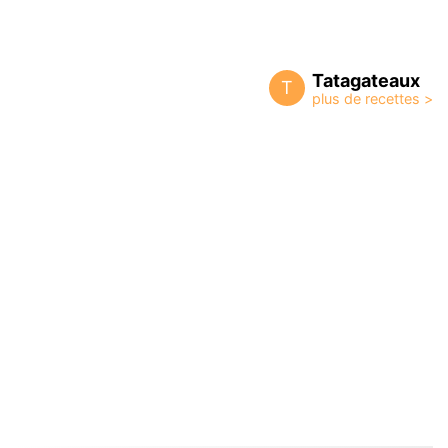
Tatagateaux
T