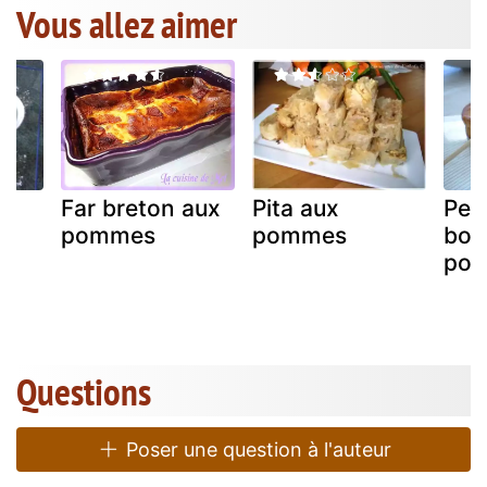
Vous allez aimer
Far breton aux
Pita aux
Peti
s
pommes
pommes
bou
es
po
Questions
Poser une question à l'auteur