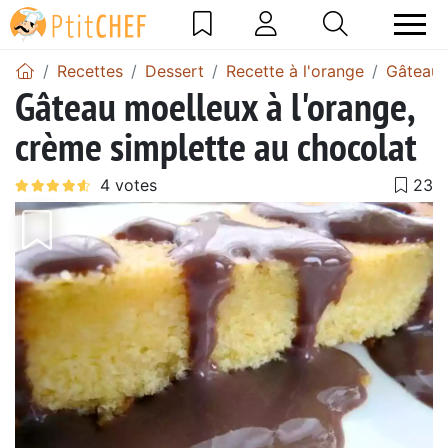
Recettes
Dessert
Recette à l'orange
Gâteau 
Gâteau moelleux à l'orange,
crème simplette au chocolat