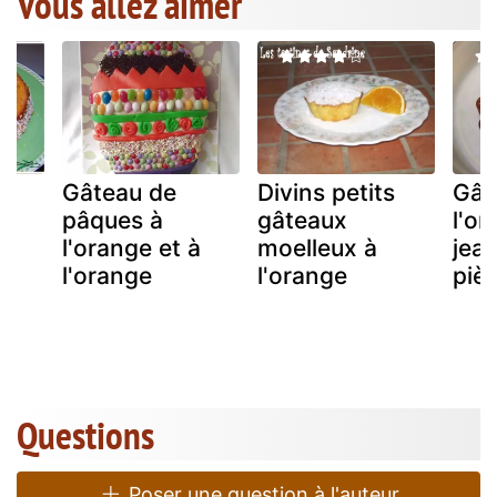
Vous allez aimer
Gâteau de
Divins petits
Gât
s
pâques à
gâteaux
l'o
ux
l'orange et à
moelleux à
jea
l'orange
l'orange
piè
Questions
Poser une question à l'auteur