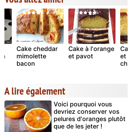
Cake cheddar
Cake à l'orange
Cak
 à
mimolette
et pavot
et 
bacon
cho
A lire également
Voici pourquoi vous
devriez conserver vos
pelures d'oranges plutôt
que de les jeter !