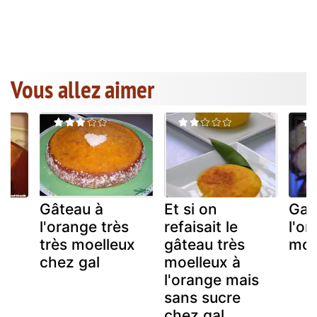
Vous allez aimer
Gâteau à
Et si on
Gat
l'orange très
refaisait le
l'or
très moelleux
gâteau très
moe
u
chez gal
moelleux à
)
l'orange mais
sans sucre
chez gal