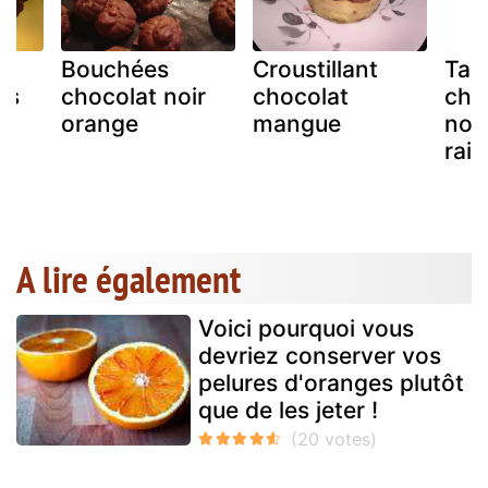
Bouchées
Croustillant
Tab
es
chocolat noir
chocolat
choc
u
orange
mangue
nois
rais
A lire également
Voici pourquoi vous
devriez conserver vos
pelures d'oranges plutôt
que de les jeter !