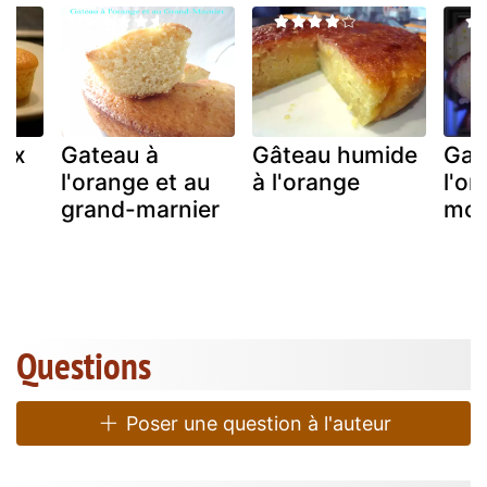
aux
Gateau à
Gâteau humide
Gat
l'orange et au
à l'orange
l'or
grand-marnier
moe
Questions
Poser une question à l'auteur