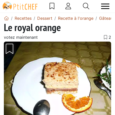
Recettes
Dessert
Recette à l'orange
Gâteau 
Le royal orange
votez maintenant
Précédent
Suiv