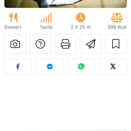
Dessert
facile
2 h 25 m
398 Kcal
Poser une question
Imprimer cet
Envoyer
Publier votre photo de cet