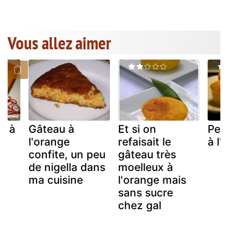
Vous allez aimer
é à
Gâteau à
Et si on
Pet
l'orange
refaisait le
à l'
confite, un peu
gâteau très
de nigella dans
moelleux à
ma cuisine
l'orange mais
sans sucre
chez gal