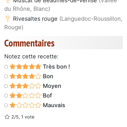
Muscat de Beaumes-de-venise
(Vallée
du Rhône, Blanc)
Rivesaltes rouge
(Languedoc-Roussillon,
Rouge)
Commentaires
Notez cette recette:
Très bon !
Bon
Moyen
Bof
Mauvais
2/5, 1 vote