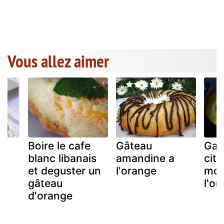
Vous allez aimer
Boire le cafe
Gâteau
Gat
blanc libanais
amandine a
citr
et deguster un
l'orange
moe
gâteau
l'o
is
d'orange