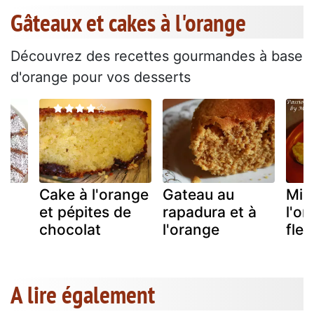
Gâteaux et cakes à l'orange
Découvrez des recettes gourmandes à base
d'orange pour vos desserts
Cake à l'orange
Gateau au
Mig
et pépites de
rapadura et à
l'or
chocolat
l'orange
fleu
A lire également