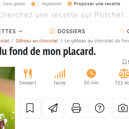
Sans gluten
Végétarien
Proposer une recette
ETTES
DOSSIERS
olat
Gâteau au chocolat
Le gâteau au chocolat du fo
du fond de mon placard.
Dessert
facile
50 min
722 Kc
Envoyer cette r
Imprimer c
Poser
P