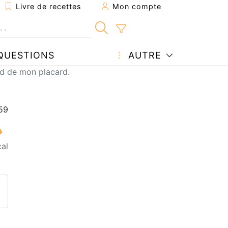
Livre de recettes
Mon compte
QUESTIONS
AUTRE
nd de mon placard.
al
ecette à un ami
ette page
 une question à l'auteur
ublier votre photo de cette r