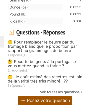
Grammes
(g)
Ounce
(oz)
Pound
(lb)
Kilos
(kg)
Questions - Réponses
🤔 Pour remplacer le beurre par du
fromage blanc quelle proportion par
rapport au grammages de beurre
1 réponse(s)
🤔 Recette beignets à la portugaise
vous mettez quand la farine ?
2 réponse(s)
🤔 -le coût estimé des recettes est loin
de la vérité très très minoré , ??
1 réponse(s)
Voir toutes les questions
Posez votre question