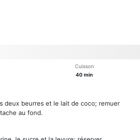
Cuisson
40 min
s deux beurres et le lait de coco; remuer
tache au fond.
ine, le sucre et la levure; réserver.