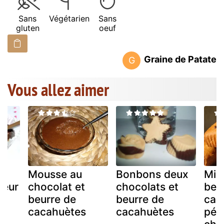
Sans
Végétarien
Sans
gluten
oeuf
Graine de Patate
G
Vous allez aimer
Mousse au
Bonbons deux
Min
oeur
chocolat et
chocolats et
beu
e
beurre de
beurre de
cac
cacahuètes
cacahuètes
pép