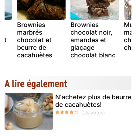
Brownies
Brownies
Muf
marbrés
chocolat noir,
mar
 et
chocolat et
amandes et
chu
beurre de
glaçage
cho
cacahuètes
chocolat blanc
A lire également
N'achetez plus de beurre
de cacahuètes!