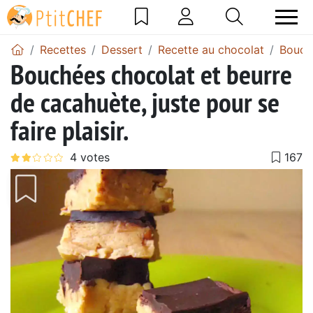
Recettes
Dessert
Recette au chocolat
Bouch
Bouchées chocolat et beurre
de cacahuète, juste pour se
faire plaisir.