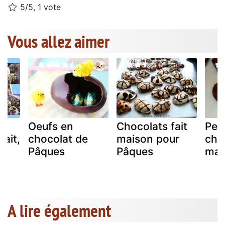
5/5, 1 vote
Vous allez aimer
au
Oeufs en
Chocolats fait
Peti
lait,
chocolat de
maison pour
cho
c
Pâques
Pâques
mai
A lire également