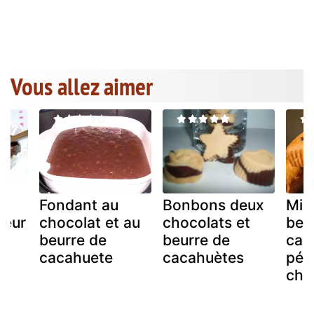
Vous allez aimer
Fondant au
Bonbons deux
Min
oeur
chocolat et au
chocolats et
beu
e
beurre de
beurre de
cac
cacahuete
cacahuètes
pép
cho