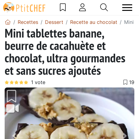
Recettes
Dessert
Recette au chocolat
Mini t
Mini tablettes banane,
beurre de cacahuète et
chocolat, ultra gourmandes
et sans sucres ajoutés