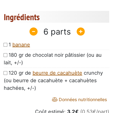
Ingrédients
6
1
banane
180 gr de chocolat noir pâtissier (ou au
lait, +/-)
120 gr de
beurre de cacahuète
crunchy
(ou beurre de cacahuète + cacahuètes
hachées, +/-)
Données nutritionnelles
Coût estimé:
3.2
€
(0.53€/part)