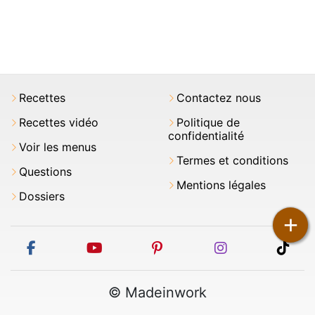
Recettes
Contactez nous
Recettes vidéo
Politique de
confidentialité
Voir les menus
Termes et conditions
Questions
Mentions légales
Dossiers
+
facebook
youtube
pinterest
instagram
tikt
© Madeinwork