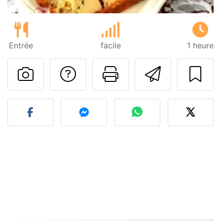
Entrée
facile
1 heure
Poser une question
Imprimer cet
Envoyer
Publier votre photo de cet