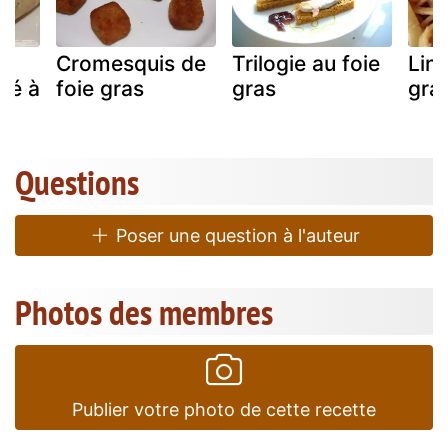
Cromesquis de
Trilogie au foie
Ling
hé à
foie gras
gras
gras
Questions
Poser une question à l'auteur
Photos des membres
Publier votre photo de cette recette